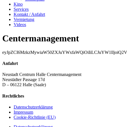
Kino
Services
Kontakt / Anfahrt
Vermietung
Videos
Centermanagement
eyJpZCI6MzkzMywiaW50ZXJuYWxfaWQiOiIiLCJuYW1lIjoi
Anfahrt
Neustadt Centrum Halle Centermanagement
Neustädter Passage 17d
D – 06122 Halle (Saale)
Rechtliches
Datenschutzerklärung
Impressum
Cookie-Richtlinie (EU)
Datenschutzerklärung